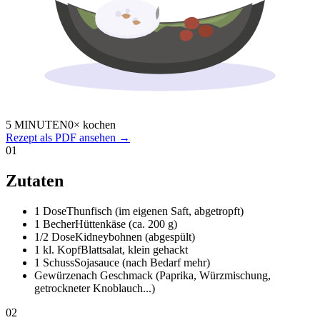
5 MINUTEN
0× kochen
Rezept als PDF ansehen →
01
Zutaten
1 Dose
Thunfisch (im eigenen Saft, abgetropft)
1 Becher
Hüttenkäse (ca. 200 g)
1/2 Dose
Kidneybohnen (abgespült)
1 kl. Kopf
Blattsalat, klein gehackt
1 Schuss
Sojasauce (nach Bedarf mehr)
Gewürze
nach Geschmack (Paprika, Würzmischung,
getrockneter Knoblauch...)
02