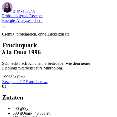
Bianka Kühn
Frühstücksguide
Rezepte
Energie-Analyse sichern
Cremig, proteinreich, ohne Zuckerzusatz
Fruchtquark
à la Oma 1996
Schmeckt nach Kindheit, arbeitet aber wie dein neuer
Lieblingsmitarbeiter fürs Mikrobiom.
1996
à la Oma
Rezept als PDF ansehen →
01
Zutaten
500 g
Skyr
500 g
Quark, 40 % Fett