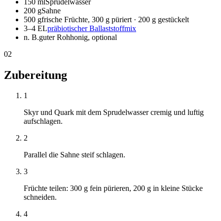
150 ml
Sprudelwasser
200 g
Sahne
500 g
frische Früchte, 300 g püriert · 200 g gestückelt
3–4 EL
präbiotischer Ballaststoffmix
n. B.
guter Rohhonig, optional
02
Zubereitung
1
Skyr und Quark mit dem Sprudelwasser cremig und luftig
aufschlagen.
2
Parallel die Sahne steif schlagen.
3
Früchte teilen: 300 g fein pürieren, 200 g in kleine Stücke
schneiden.
4